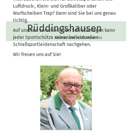
Luftdruck-, Klein- und Großkaliber oder
Wurfscheiben Trap? Dann sind Sie bei uns genau
richtig.
Rüddingshausen
Auf unseren verschiedenen Schießanlagen kann
jeder Sportschütze seiner individuellen
Kleinkaliber Schützenverein
Schießsportleidenschaft nachgehen.
Wir freuen uns auf Sie!