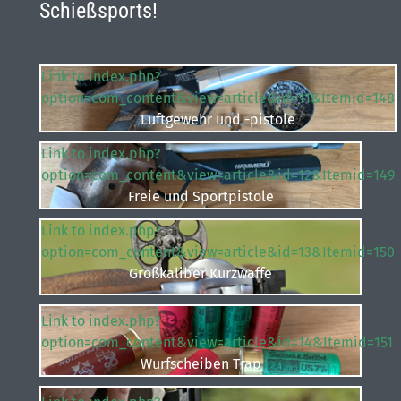
Schießsports!
Link to index.php?
option=com_content&view=article&id=11&Itemid=148
Luftgewehr und -pistole
Link to index.php?
option=com_content&view=article&id=12&Itemid=149
Freie und Sportpistole
Link to index.php?
option=com_content&view=article&id=13&Itemid=150
Großkaliber Kurzwaffe
Link to index.php?
option=com_content&view=article&id=14&Itemid=151
Wurfscheiben Trap