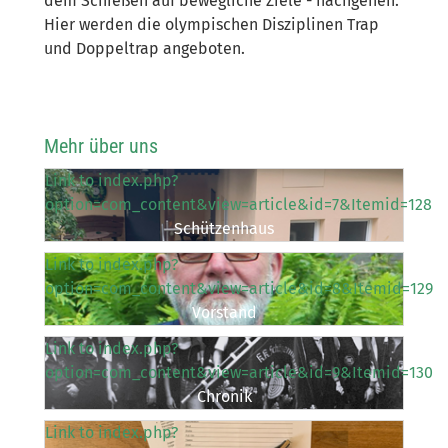
dem Schießen auf bewegliche Ziele - nachgehen.
Hier werden die olympischen Disziplinen Trap
und Doppeltrap angeboten.
Mehr über uns
Link to index.php?
option=com_content&view=article&id=7&Itemid=128
Schützenhaus
Link to index.php?
option=com_content&view=article&id=8&Itemid=129
Vorstand
Link to index.php?
option=com_content&view=article&id=9&Itemid=130
Chronik
Link to index.php?