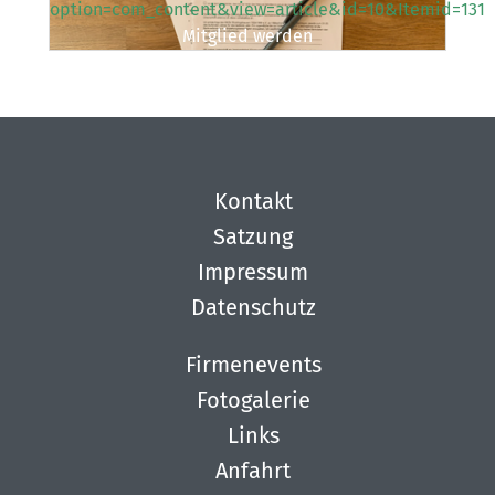
option=com_content&view=article&id=10&Itemid=131
Mitglied werden
Kontakt
Satzung
Impressum
Datenschutz
Firmenevents
Fotogalerie
Links
Anfahrt